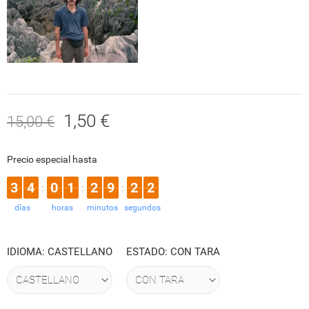
1,50 €
15,00 €
Precio especial hasta
3
4
0
1
2
9
2
2
:
:
:
días
horas
minutos
segundos
IDIOMA: CASTELLANO
ESTADO: CON TARA