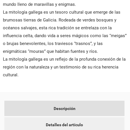
mundo lleno de maravillas y enigmas.
La mitología gallega es un tesoro cultural que emerge de las
brumosas tierras de Galicia. Rodeada de verdes bosques y
océanos salvajes, esta rica tradición se entrelaza con la
influencia celta, dando vida a seres mágicos como las “meigas”
o brujas benevolentes, los traviesos “trasnos”, y las
CREAR LISTA DE DESEOS
enigmáticas “mouras” que habitan fuentes y ríos.
INICIAR SESIÓN
La mitología gallega es un reflejo de la profunda conexión de la
NOMBRE DE LA LISTA DE DESEOS
región con la naturaleza y un testimonio de su rica herencia
DEBE INICIAR SESIÓN PARA GUARDAR PRODUCTOS EN SU
MI LISTA DE DESEOS
LISTA DE DESEOS.
cultural.
add_circle_outline
CREAR NUEVA LISTA
CANCELAR
INICIAR SESIÓN
CANCELAR
CREAR LISTA DE DESEOS
Descripción
Detalles del artículo