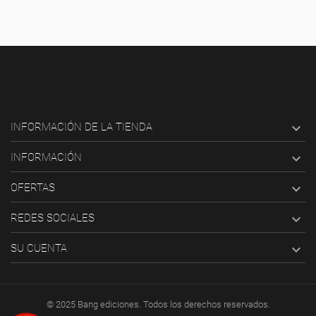

INFORMACIÓN DE LA TIENDA

INFORMACIÓN

OFERTAS

REDES SOCIALES

SU CUENTA
© 2025 Bang ediciones. Todos los derechos reservados.