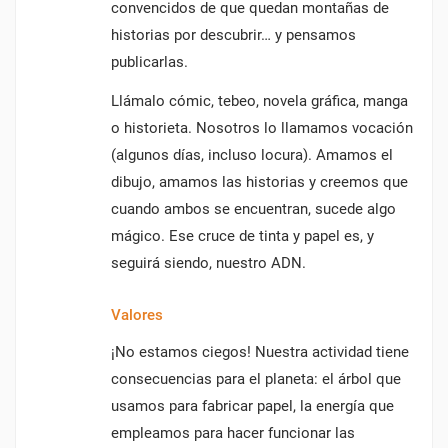
convencidos de que quedan montañas de
historias por descubrir… y pensamos
publicarlas.
Llámalo cómic, tebeo, novela gráfica, manga
o historieta. Nosotros lo llamamos vocación
CREAR LISTA DE DESEOS
(algunos días, incluso locura). Amamos el
INICIAR SESIÓN
((MODALTITLE))
dibujo, amamos las historias y creemos que
NOMBRE DE LA LISTA DE DESEOS
DEBE INICIAR SESIÓN PARA GUARDAR PRODUCTOS EN SU
MI LISTA DE DESEOS
cuando ambos se encuentran, sucede algo
((CONFIRMMESSAGE))
LISTA DE DESEOS.
mágico. Ese cruce de tinta y papel es, y
add_circle_outline
CREAR NUEVA LISTA
seguirá siendo, nuestro ADN.
((CANCELTEXT))
((MODALDELETETEXT))
CANCELAR
INICIAR SESIÓN
CANCELAR
CREAR LISTA DE DESEOS
Valores
¡No estamos ciegos! Nuestra actividad tiene
consecuencias para el planeta: el árbol que
usamos para fabricar papel, la energía que
empleamos para hacer funcionar las