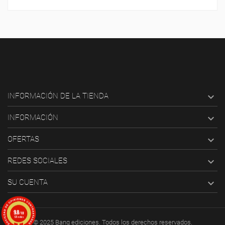

INFORMACIÓN DE LA TIENDA

INFORMACIÓN

OFERTAS

REDES SOCIALES

SU CUENTA
9.8
/10
126 notas
© 2025 Bang ediciones. Todos los derechos reservados.