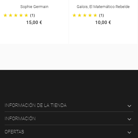
n
Galois, El Matemático Rebelde
Gauss, El Príncipe 
Matemáticos
(1)
10,00 €
10,00 €

INFORMACIÓN DE LA TIENDA

INFORMACIÓN

OFERTAS