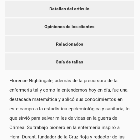
Detalles del artículo
NOMBRE DE LA LISTA DE DESEOS
DEBE INICIAR SESIÓN PARA GUARDAR PRODUCTOS EN SU
MI LISTA DE DESEOS
LISTA DE DESEOS.
Opiniones de los clientes
add_circle_outline
CREAR NUEVA LISTA
CANCELAR
INICIAR SESIÓN
Relacionados
CANCELAR
CREAR LISTA DE DESEOS
Guía de tallas
Florence Nightingale, además de la precursora de la
enfermería tal y como la entendemos hoy en día, fue una
destacada matemática y aplicó sus conocimientos en
este campo a la estadística epidemiológica y sanitaria, lo
que sirvió para salvar miles de vidas en la guerra de
Crimea. Su trabajo pionero en la enfermería inspiró a
Henri Durant, fundador de la Cruz Roja y redactor de las