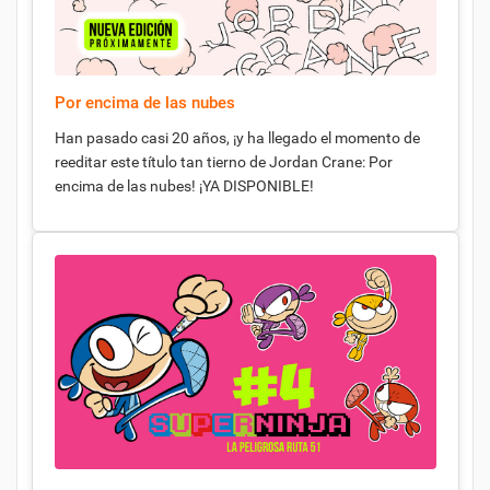
Por encima de las nubes
Han pasado casi 20 años, ¡y ha llegado el momento de
reeditar este título tan tierno de Jordan Crane: Por
encima de las nubes! ¡YA DISPONIBLE!
CREAR LISTA DE DESEOS
INICIAR SESIÓN
((MODALTITLE))
NOMBRE DE LA LISTA DE DESEOS
DEBE INICIAR SESIÓN PARA GUARDAR PRODUCTOS EN SU
MI LISTA DE DESEOS
((CONFIRMMESSAGE))
LISTA DE DESEOS.