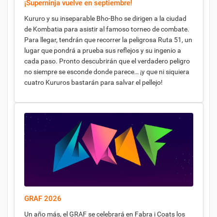
¡Superninja vuelve en septiembre!
add_circle_outline
CREAR NUEVA LISTA
((CANCELTEXT))
((MODALDELETETEXT))
Kururo y su inseparable Bho-Bho se dirigen a la ciudad
CANCELAR
INICIAR SESIÓN
de Kombatia para asistir al famoso torneo de combate.
CANCELAR
CREAR LISTA DE DESEOS
Para llegar, tendrán que recorrer la peligrosa Ruta 51, un
lugar que pondrá a prueba sus reflejos y su ingenio a
cada paso. Pronto descubrirán que el verdadero peligro
no siempre se esconde donde parece… ¡y que ni siquiera
cuatro Kururos bastarán para salvar el pellejo!
GRAF 2026
Un año más, el GRAF se celebrará en Fabra i Coats los