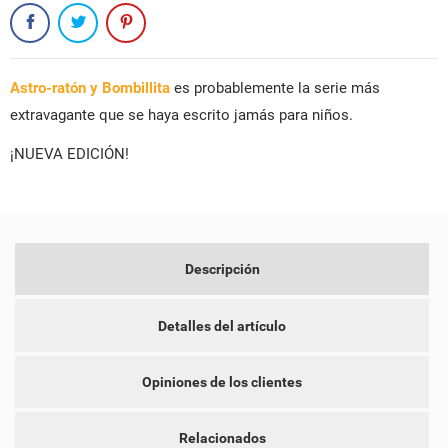
Astro-ratón y Bombillita
es probablemente la serie más
extravagante que se haya escrito jamás para niños.
¡NUEVA EDICIÓN!
CREAR LISTA DE DESEOS
INICIAR SESIÓN
NOMBRE DE LA LISTA DE DESEOS
DEBE INICIAR SESIÓN PARA GUARDAR PRODUCTOS EN SU
MI LISTA DE DESEOS
Descripción
LISTA DE DESEOS.
add_circle_outline
CREAR NUEVA LISTA
Detalles del artículo
CANCELAR
INICIAR SESIÓN
CANCELAR
CREAR LISTA DE DESEOS
Opiniones de los clientes
Relacionados