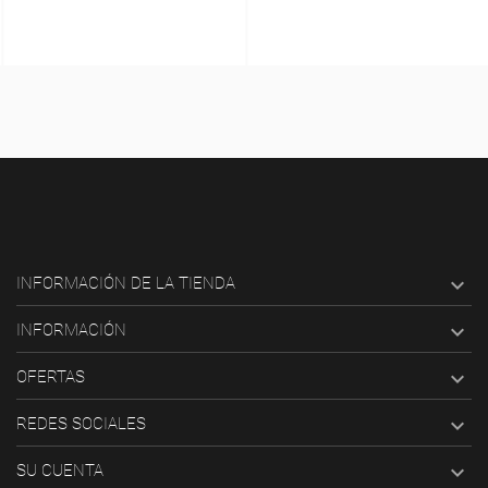

INFORMACIÓN DE LA TIENDA

INFORMACIÓN

OFERTAS

REDES SOCIALES

SU CUENTA