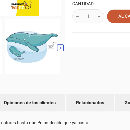
CANTIDAD
AL C
Opiniones de los clientes
Relacionados
Gu
EAR LISTA DE DESEOS
ICIAR SESIÓN
 colores hasta que Pulpo decide que ya basta...
MBRE DE LA LISTA DE DESEOS
 LISTA DE DESEOS
BE INICIAR SESIÓN PARA GUARDAR PRODUCTOS EN SU LISTA DE DESEOS