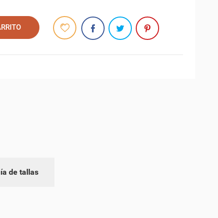
ARRITO
ía de tallas
.