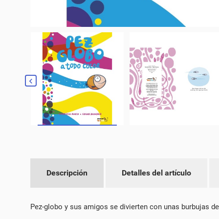
Descripción
Detalles del artículo
CR
IN
Pez-globo y sus amigos se divierten con unas burbujas de
NO
MI
DE