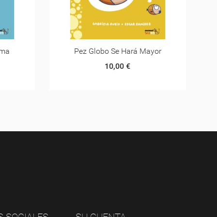
yor
Badbat
10,00 €
S SOCIALES
SU CUENTA