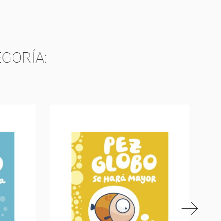
TA
GORÍA: