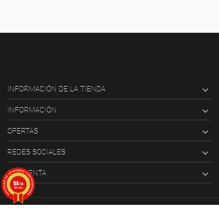

INFORMACIÓN DE LA TIENDA

INFORMACIÓN

OFERTAS

REDES SOCIALES

SU CUENTA
9.8
/10
126 notas
© 2025 Bang ediciones. Todos los derechos reservados.