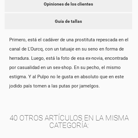
add_circle_outline
CREAR NUEVA LISTA
Opiniones de los clientes
CANCELAR
INICIAR SESIÓN
CANCELAR
CREAR LISTA DE DESEOS
Guía de tallas
Primero, está el cadáver de una prostituta repescada en el
canal de L'Ourcq, con un tatuaje en su seno en forma de
herradura. Luego, está la foto de esa ex-novia, encontrada
por casualidad en un sex-shop. En su pecho, el mismo
estigma. Y al Pulpo no le gusta en absoluto que en este
jodido país tomen a las putas por jamelgos.
40 OTROS ARTÍCULOS EN LA MISMA
CATEGORÍA: