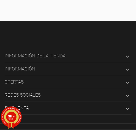

INFORMACIÓN DE LA TIENDA

INFORMACIÓN

OFERTAS

REDES SOCIALES

SU CUENTA
9.8
/10
126 notas
© 2025 Bang ediciones. Todos los derechos reservados.