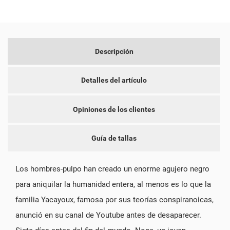
Descripción
CREAR LISTA DE DESEOS
INICIAR SESIÓN
Detalles del artículo
NOMBRE DE LA LISTA DE DESEOS
DEBE INICIAR SESIÓN PARA GUARDAR PRODUCTOS EN SU
MI LISTA DE DESEOS
LISTA DE DESEOS.
Opiniones de los clientes
add_circle_outline
CREAR NUEVA LISTA
Guía de tallas
CANCELAR
INICIAR SESIÓN
CANCELAR
CREAR LISTA DE DESEOS
Los hombres-pulpo han creado un enorme agujero negro
para aniquilar la humanidad entera, al menos es lo que la
familia Yacayoux, famosa por sus teorías conspiranoicas,
anunció en su canal de Youtube antes de desaparecer.