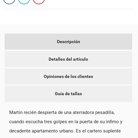
CREAR LISTA DE DESEOS
INICIAR SESIÓN
Descripción
NOMBRE DE LA LISTA DE DESEOS
DEBE INICIAR SESIÓN PARA GUARDAR PRODUCTOS EN SU
MI LISTA DE DESEOS
LISTA DE DESEOS.
add_circle_outline
Detalles del artículo
CREAR NUEVA LISTA
CANCELAR
INICIAR SESIÓN
Opiniones de los clientes
CANCELAR
CREAR LISTA DE DESEOS
Guía de tallas
Martin recién despierta de una aterradora pesadilla,
cuando escucha tres golpes en la puerta de su ínfimo y
decadente apartamento urbano. Es el cartero suplente