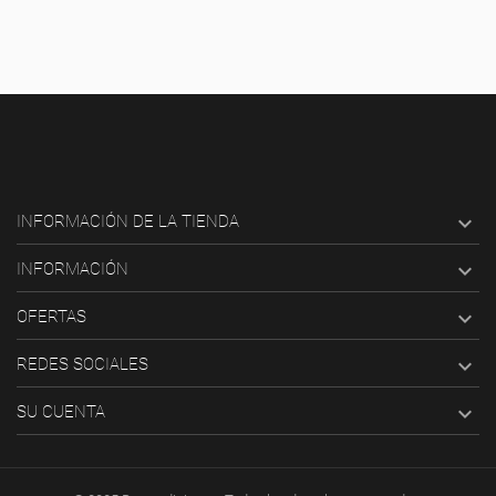

INFORMACIÓN DE LA TIENDA

INFORMACIÓN

OFERTAS

REDES SOCIALES

SU CUENTA