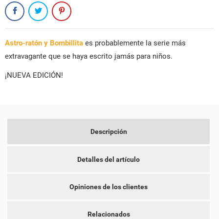
Astro-ratón y Bombillita
es probablemente la serie más
extravagante que se haya escrito jamás para niños.
¡NUEVA EDICIÓN!
CREAR LISTA DE DESEOS
INICIAR SESIÓN
NOMBRE DE LA LISTA DE DESEOS
DEBE INICIAR SESIÓN PARA GUARDAR PRODUCTOS EN SU
MI LISTA DE DESEOS
LISTA DE DESEOS.
Descripción
add_circle_outline
CREAR NUEVA LISTA
CANCELAR
INICIAR SESIÓN
Detalles del artículo
CANCELAR
CREAR LISTA DE DESEOS
Opiniones de los clientes
Relacionados