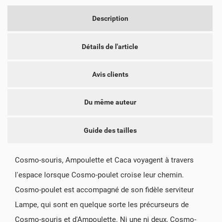
add_circle_outline
CRÉER UNE NOUVELLE LISTE
Description
ANNULER
CONNEXION
ANNULER
CRÉER UNE LISTE D'ENVIES
Détails de l'article
Avis clients
Du même auteur
Guide des tailles
Cosmo-souris, Ampoulette et Caca voyagent à travers
l'espace lorsque Cosmo-poulet croise leur chemin.
Cosmo-poulet est accompagné de son fidèle serviteur
Lampe, qui sont en quelque sorte les précurseurs de
Cosmo-souris et d'Ampoulette. Ni une ni deux, Cosmo-