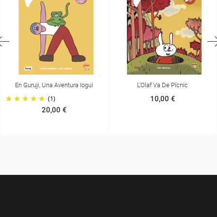
En Guruji, Una Aventura Iogui
L'Olaf Va De Pícnic
(1)
10,00 €
20,00 €