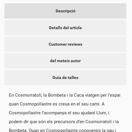
CANCEL·LAR
CONNECTAR-SE
CREAR UNA LLISTA DE
CANCEL·LAR
Descripció
DESITJOS
Detalls del article
Customer reviews
del mateix autor
Guia de talles
En Cosmorratolí, la Bombeta i la Caca viatgen per l’espai
quan Cosmopollastre es creua en el seu camí. A
Cosmopollastre l’acompanya el seu ajudant Llum, i
podem dir que són els precursors d’en Cosmorratolí i la
Bombeta. Quan en Cosmopollastre conquereix la nau i