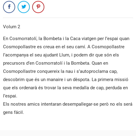
Volum 2
En Cosmorratolí, la Bombeta i la Caca viatgen per l’espai quan
Cosmopollastre es creua en el seu camí. A Cosmopollastre
l’acompanya el seu ajudant Llum, i podem dir que són els
precursors d’en Cosmorratolí i la Bombeta. Quan en
Cosmopollastre conquereix la nau i s’autoproclama cap,
descobrim que és un manaire i un dèspota. La primera missió
que els ordenarà és trovar la seva medalla de cap, perduda en
CREAR UNA LLISTA DE DESITJOS
l’espai.
CONNECTAR-SE
Els nostres amics intentaran desempallegar-se però no els será
NOM DE LA LLISTA DE DESITJOS
gens fácil.
PER A DESAR ELS PRODUCTES A LA VOSTRA LLISTA DE
LES MEVES LLISTES DE DESITJOS
DESITJOS, HEU DE CONNECTAR-VOS.
add_circle_outline
CREAR UNA LLISTA NOVA