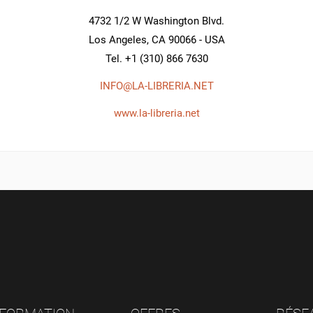
4732 1/2 W Washington Blvd.
Los Angeles, CA 90066 - USA
Tel. +1 (310) 866 7630
INFO@LA-LIBRERIA.NET
www.la-libreria.net