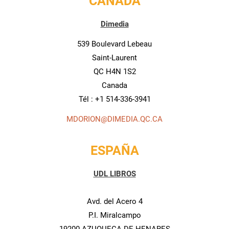
CANADA
NVIES.
add_circle_outline
CRÉER UNE NOUVELLE LIS
Dimedia
((CANCELTEXT))
((MODALDELETETEXT))
ANNULER
CONNEXION
539 Boulevard Lebeau
ANNULER
CRÉER UNE LISTE D'ENVIES
Saint-Laurent
QC H4N 1S2
Canada
Tél : +1 514-336-3941
MDORION@DIMEDIA.QC.CA
ESPAÑA
UDL LIBROS
Avd. del Acero 4
P.I. Miralcampo