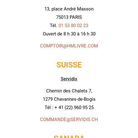
13, place André Masson
75013 PARIS
Tél.
01 53 80 02 23
Ouvert de 8 h 30 à 16 h 30
COMPTOIR@HMLIVRE.COM
SUISSE
Servidis
Chemin des Chalets 7,
1279 Chavannes-de-Bogis
Tél : + 41 (22) 960 95 25
ÉER UNE LISTE D'ENVIES
NNEXION
COMMANDE@SERVIDIS.CH
MODALTITLE))
M DE LA LISTE D'ENVIES
US DEVEZ ÊTRE CONNECTÉ POUR AJOUTER DES PRODUITS À VOTRE LIS
S LISTES D'ENVIES
CONFIRMMESSAGE))