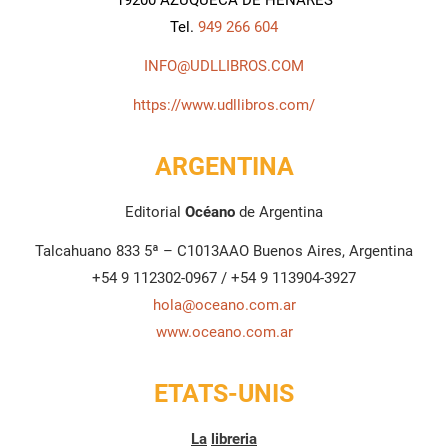
19200 AZUQUECA DE HENARES
Tel.
949 266 604
INFO@UDLLIBROS.COM
https://www.udllibros.com/
ARGENTINA
Editorial
Océano
de Argentina
Talcahuano 833 5ª – C1013AAO Buenos Aires, Argentina
+54 9 112302-0967 / +54 9 113904-3927
hola@oceano.com.ar
www.oceano.com.ar
ETATS-UNIS
La
libreria