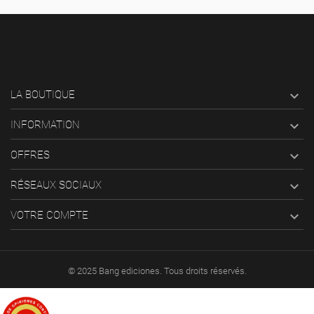

LA BOUTIQUE

INFORMATION

OFFRES

RÉSEAUX SOCIAUX

VOTRE COMPTE
© 2025 Bang ediciones. Tous droits réservés.