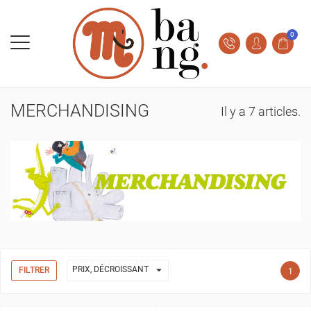
0
MERCHANDISING
Il y a 7 articles.

PRIX, DÉCROISSANT
FILTRER
1