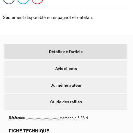
Seulement disponible en espagnol et catalan.
Détails de l'article
CRÉER UNE LISTE D'ENVIES
CONNEXION
Avis clients
NOM DE LA LISTE D'ENVIES
VOUS DEVEZ ÊTRE CONNECTÉ POUR AJOUTER DES
MES LISTES D'ENVIES
PRODUITS À VOTRE LISTE D'ENVIES.
Du même auteur
add_circle_outline
CRÉER UNE NOUVELLE LISTE
Guide des tailles
ANNULER
CONNEXION
ANNULER
CRÉER UNE LISTE D'ENVIES
Référence
Marcopola 5 ES N
FICHE TECHNIQUE