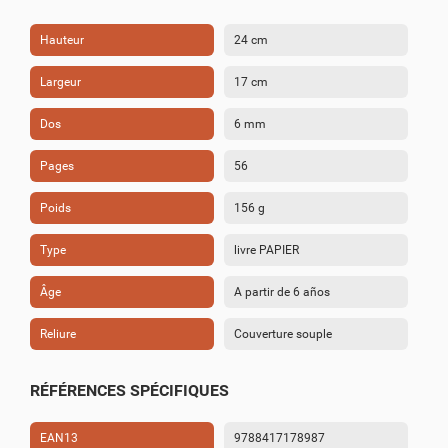
Hauteur
24 cm
Largeur
17 cm
Dos
6 mm
Pages
56
Poids
156 g
Type
livre PAPIER
Âge
A partir de 6 años
Reliure
Couverture souple
RÉFÉRENCES SPÉCIFIQUES
EAN13
9788417178987