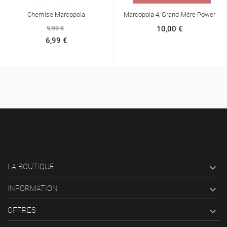
Chemise Marcopola
Marcopola 4, Grand-Mère Power
9,99 €
10,00 €
6,99 €

LA BOUTIQUE

INFORMATION

OFFRES