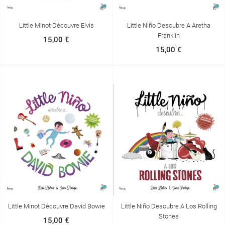
CRÉER UNE LISTE D'ENVIES
Little Minot Découvre Elvis
Little Niño Descubre A Aretha
CONNEXION
((MODALTITLE))
Franklin
15,00 €
NOM DE LA LISTE D'ENVIES
15,00 €
VOUS DEVEZ ÊTRE CONNECTÉ POUR AJOUTER DES
MES LISTES D'ENVIES
((CONFIRMMESSAGE))
PRODUITS À VOTRE LISTE D'ENVIES.
add_circle_outline
CRÉER UNE NOUVELLE LISTE
((CANCELTEXT))
((MODALDELETETEXT))
ANNULER
CONNEXION
ANNULER
CRÉER UNE LISTE D'ENVIES
Little Minot Découvre David Bowie
Little Niño Descubre A Los Rolling
Stones
15,00 €