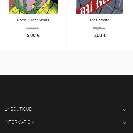
Ma Retraite
Véronica Fury
(2)
20,00 €
5,00 €
20,00 €

LA BOUTIQUE

INFORMATION