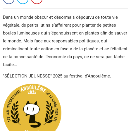
Dans un monde obscur et désormais dépourvu de toute vie
végétale, de petits lutins s’affairent pour planter de petites
boules lumineuses qui s’épanouissent en plantes afin de sauver
le monde. Mais face aux responsables politiques, qui
criminalisent toute action en faveur de la planète et se félicitent
de la bonne santé de l’économie du pays, ce ne sera pas tâche
CRÉER UNE LISTE D'ENVIES
facile...
CONNEXION
"SÉLECTION JEUNESSE" 2025 au festival d'Angoulême.
NOM DE LA LISTE D'ENVIES
VOUS DEVEZ ÊTRE CONNECTÉ POUR AJOUTER DES
MES LISTES D'ENVIES
PRODUITS À VOTRE LISTE D'ENVIES.
add_circle_outline
CRÉER UNE NOUVELLE LISTE
ANNULER
CONNEXION
ANNULER
CRÉER UNE LISTE D'ENVIES