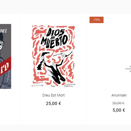
-75%
Dieu Est Mort
Anunnaki
25,00 €
20,00 €
5,00 €