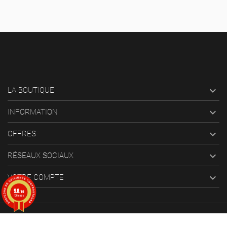

LA BOUTIQUE

INFORMATION

OFFRES

RÉSEAUX SOCIAUX

VOTRE COMPTE
9.8
/10
126 notas
© 2025 Bang ediciones. Tous droits réservés.