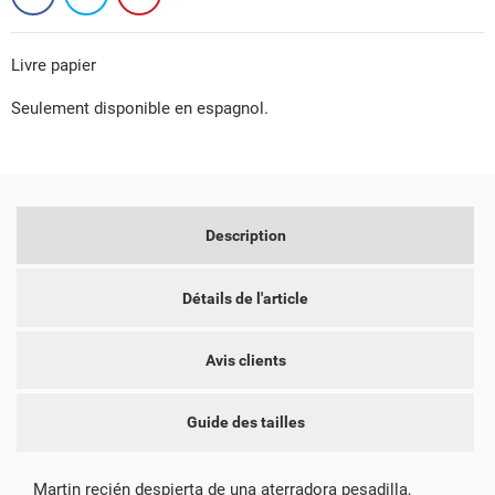
Livre papier
Seulement disponible en espagnol.
CRÉER UNE LISTE D'ENVIES
CONNEXION
NOM DE LA LISTE D'ENVIES
VOUS DEVEZ ÊTRE CONNECTÉ POUR AJOUTER DES
MES LISTES D'ENVIES
PRODUITS À VOTRE LISTE D'ENVIES.
Description
add_circle_outline
CRÉER UNE NOUVELLE LISTE
Détails de l'article
ANNULER
CONNEXION
ANNULER
CRÉER UNE LISTE D'ENVIES
Avis clients
Guide des tailles
Martin recién despierta de una aterradora pesadilla,