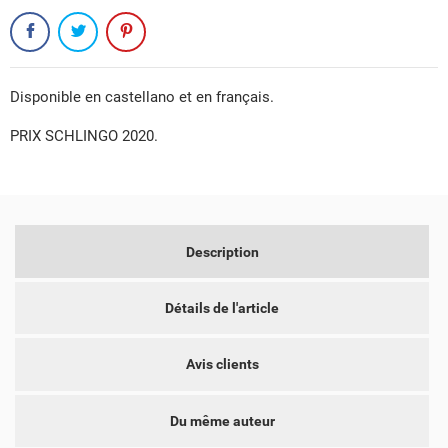
Disponible en castellano et en français.
PRIX SCHLINGO 2020.
Description
Détails de l'article
Avis clients
CRÉER UNE LISTE D'ENVIES
CONNEXION
Du même auteur
NOM DE LA LISTE D'ENVIES
VOUS DEVEZ ÊTRE CONNECTÉ POUR AJOUTER DES