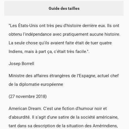
MES LISTES D'ENVIES
PRODUITS À VOTRE LISTE D'ENVIES.
Guide des tailles
add_circle_outline
CRÉER UNE NOUVELLE LISTE
ANNULER
CONNEXION
"Les États-Unis ont très peu d'histoire derrière eux. Ils ont
ANNULER
CRÉER UNE LISTE D'ENVIES
obtenu l'indépendance avec pratiquement aucune histoire.
La seule chose qu'ils avaient faite était de tuer quatre
Indiens, mais à part ça, c'était très facile.".
Josep Borrell
Ministre des affaires étrangères de l’Espagne, actuel chef
de la diplomatie européenne
(27 novembre 2018)
American Dream. C'est une fiction d'humour noir et
d'absurdité. Il s'agit d'une satire de la société américaine,
tant dans sa description de la situation des Amérindiens,