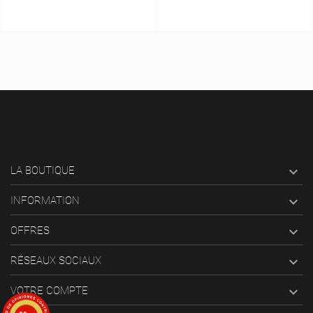

LA BOUTIQUE

INFORMATION

OFFRES

RÉSEAUX SOCIAUX

VOTRE COMPTE