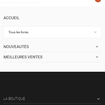
ACCUEIL
keyboard_arrow_down
Tous les livres
NOUVEAUTÉS
MEILLEURES VENTES

LA BOUTIQUE