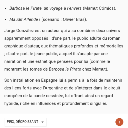
ANNULER
CONNEXION
ANNULER
CRÉER UNE LISTE D'ENVIES
Barbosa le Pirate, un voyage à l’envers
(Mamut Cómics).
Maudit Allende !
(scénario : Olivier Bras).
Jorge González est un auteur qui a su combiner deux univers
apparemment opposés : d’une part, le public adulte du roman
graphique d’auteur, aux thématiques profondes et mémorielles
; d’autre part, le jeune public, auquel il s’adapte par une
narration et une esthétique pensées pour lui (comme le
montrent les tomes de
Barbosa le Pirate
chez Mamut).
Son installation en Espagne lui a permis à la fois de maintenir
des liens forts avec l’Argentine et de s’intégrer dans le circuit
européen de la bande dessinée, lui offrant ainsi un regard
hybride, riche en influences et profondément singulier.

PRIX, DÉCROISSANT
1