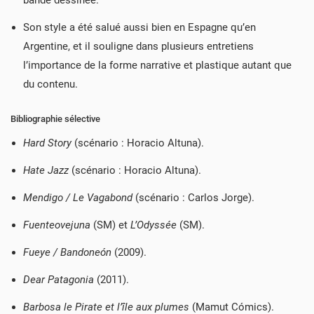
Son style a été salué aussi bien en Espagne qu’en
Argentine, et il souligne dans plusieurs entretiens
l’importance de la forme narrative et plastique autant que
du contenu.
Bibliographie sélective
Hard Story
(scénario : Horacio Altuna).
Hate Jazz
(scénario : Horacio Altuna).
Mendigo / Le Vagabond
(scénario : Carlos Jorge).
CRÉER UNE LISTE D'ENVIES
CONNEXION
Fuenteovejuna
(SM) et
L’Odyssée
(SM).
((MODALTITLE))
NOM DE LA LISTE D'ENVIES
Fueye / Bandoneón
(2009).
VOUS DEVEZ ÊTRE CONNECTÉ POUR AJOUTER DES
MES LISTES D'ENVIES
((CONFIRMMESSAGE))
PRODUITS À VOTRE LISTE D'ENVIES.
Dear Patagonia
(2011).
add_circle_outline
CRÉER UNE NOUVELLE LISTE
Barbosa le Pirate et l’île aux plumes
(Mamut Cómics).
((CANCELTEXT))
((MODALDELETETEXT))