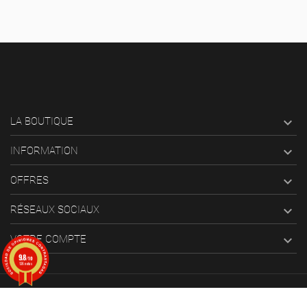

LA BOUTIQUE

INFORMATION

OFFRES

RÉSEAUX SOCIAUX

VOTRE COMPTE
9.8
/10
126 notas
© 2025 Bang ediciones. Tous droits réservés.