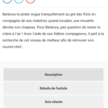
Barbosa le pirate vogue tranquillement au gré des flots en
compagnie de ses matelots quand soudain, une mouette
dérobe son chapeau. Pour Barbosa, pas question de rester le
CRÉER UNE LISTE D'ENVIES
CONNEXION
crâne à l'air ! Avec l'aide de ses fidèles compagnons, il part à la
recherche de cet oiseau de malheur afin de retrouver son
NOM DE LA LISTE D'ENVIES
VOUS DEVEZ ÊTRE CONNECTÉ POUR AJOUTER DES
MES LISTES D'ENVIES
couvre-chef…
PRODUITS À VOTRE LISTE D'ENVIES.
add_circle_outline
CRÉER UNE NOUVELLE LISTE
ANNULER
CONNEXION
ANNULER
CRÉER UNE LISTE D'ENVIES
Description
Détails de l'article
Avis clients