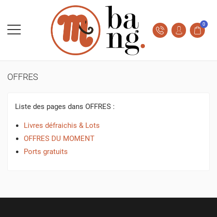
0
OFFRES
Liste des pages dans OFFRES :
Livres défraichis & Lots
OFFRES DU MOMENT
Ports gratuits
CRÉER UNE LISTE D'ENVIES
CONNEXION
((MODALTITLE))
NOM DE LA LISTE D'ENVIES
VOUS DEVEZ ÊTRE CONNECTÉ POUR AJOUTER DES
MES LISTES D'ENVIES
((CONFIRMMESSAGE))
PRODUITS À VOTRE LISTE D'ENVIES.