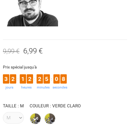
6,99 €
9,99 €
Prix spécial jusqu'à
3
2
1
2
2
5
0
8
:
:
:
jours
heures
minutes
secondes
TAILLE : M
COULEUR : VERDE CLARO
verde
verde