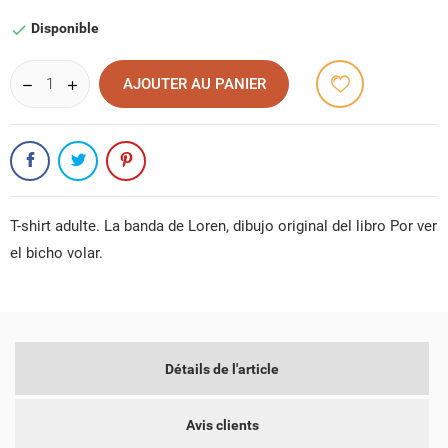
claro
oscuro
Disponible

CRÉER UNE LISTE D'ENVIES
CONNEXION
AJOUTER AU PANIER
NOM DE LA LISTE D'ENVIES
VOUS DEVEZ ÊTRE CONNECTÉ POUR AJOUTER DES
MES LISTES D'ENVIES
PRODUITS À VOTRE LISTE D'ENVIES.
add_circle_outline
CRÉER UNE NOUVELLE LISTE
ANNULER
CONNEXION
T-shirt adulte. La banda de Loren, dibujo original del libro Por ver
ANNULER
CRÉER UNE LISTE D'ENVIES
el bicho volar.
Détails de l'article
Avis clients