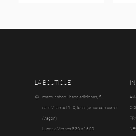
LA BOUTIQUE
I
mamut shop - bang ediciones, SL
AVI
calle Villarroel 110, local (cruce con carrer
CO
Aragón)
FR
Lunes a Viernes 8:30 a 15:00
NE