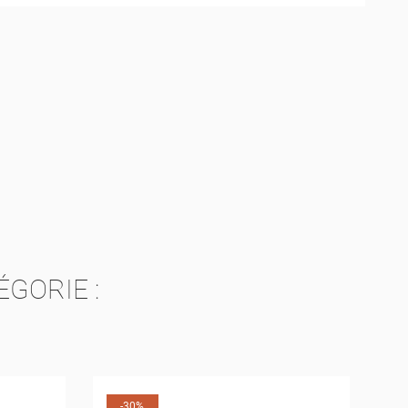
TE
TE
GORIE :
-30%