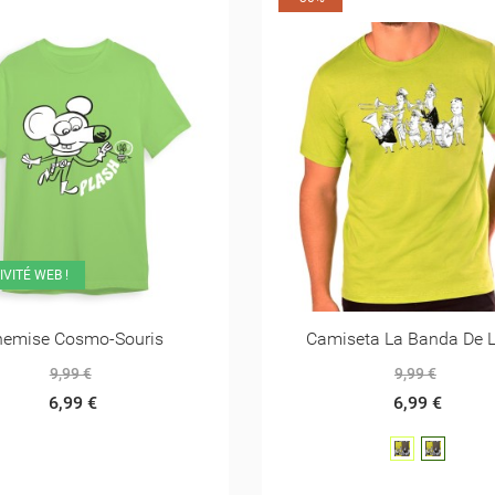
EXCLUSIVITÉ WEB !
seta La Banda De Loren
Chemise Federico
9,99 €
9,99 €
6,99 €
6,99 €
verde
verde
claro
oscuro