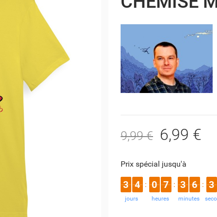
CHEMISE 
6,99 €
9,99 €
Prix spécial jusqu'à
3
4
0
7
3
6
3
:
:
:
jours
heures
minutes
sec