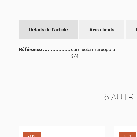
CR
CO
Détails de l'article
Avis clients
NO
VO
ME
D'E
Référence
camiseta marcopola
3/4
6 AUTR
-30%
-30%