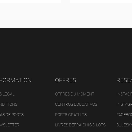
NFORMATION
OFFRES
RÉSE
S LÉGAL
OFFRES DU MOMENT
INSTAG
NDITIONS
CENTROS EDUCATIVOS
INSTAG
AIS DE PORTS
PORTS GRATUITS
FACEBO
WSLETTER
LIVRES DÉFRAICHIS & LOTS
BLUESK