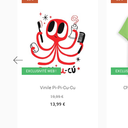
EXCLUSIVITÉ WEB !
Chemise Cosmo-Souris
Cami
9,99 €
6,99 €