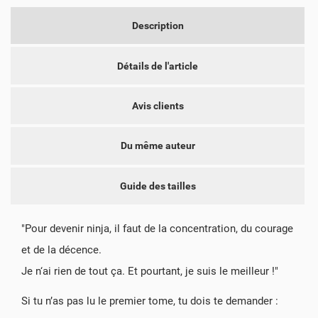
CRÉER UNE LISTE D'ENVIES
CONNEXION
Description
NOM DE LA LISTE D'ENVIES
VOUS DEVEZ ÊTRE CONNECTÉ POUR AJOUTER DES
MES LISTES D'ENVIES
Détails de l'article
PRODUITS À VOTRE LISTE D'ENVIES.
add_circle_outline
CRÉER UNE NOUVELLE LISTE
Avis clients
ANNULER
CONNEXION
ANNULER
CRÉER UNE LISTE D'ENVIES
Du même auteur
Guide des tailles
"Pour devenir ninja, il faut de la concentration, du courage
et de la décence.
Je n‘ai rien de tout ça. Et pourtant, je suis le meilleur !"
Si tu n’as pas lu le premier tome, tu dois te demander :