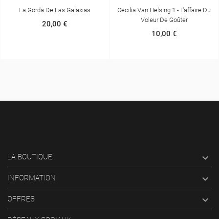
La Gorda De Las Galaxias
Cecilia Van Helsing 1 - L'affaire Du
Voleur De Goûter
20,00 €
10,00 €

LA BOUTIQUE

INFORMATION

OFFRES