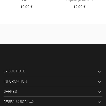
Superninja Kururo 3
La Bande Des Super 3, Ma
Maîtresse Est Une Sorcière
12,00 €
12,00 €

LA BOUTIQUE

INFORMATION

OFFRES

RÉSEAUX SOCIAUX