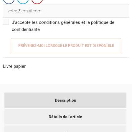
CRÉER UNE LISTE D'ENVIES
J'accepte les conditions générales et la politique de
CONNEXION
confidentialité
NOM DE LA LISTE D'ENVIES
VOUS DEVEZ ÊTRE CONNECTÉ POUR AJOUTER DES
MES LISTES D'ENVIES
PRODUITS À VOTRE LISTE D'ENVIES.
PRÉVENEZ-MOI LORSQUE LE PRODUIT EST DISPONIBLE
add_circle_outline
CRÉER UNE NOUVELLE LISTE
Livre papier
ANNULER
CONNEXION
ANNULER
CRÉER UNE LISTE D'ENVIES
Description
Détails de l'article