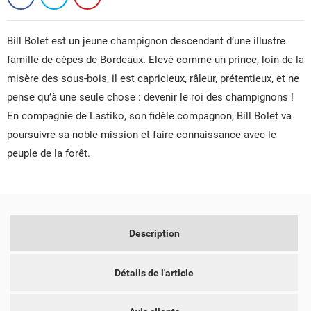
Bill Bolet est un jeune champignon descendant d’une illustre
famille de cèpes de Bordeaux. Elevé comme un prince, loin de la
misère des sous-bois, il est capricieux, râleur, prétentieux, et ne
pense qu’à une seule chose : devenir le roi des champignons !
En compagnie de Lastiko, son fidèle compagnon, Bill Bolet va
CRÉER UNE LISTE D'ENVIES
CONNEXION
poursuivre sa noble mission et faire connaissance avec le
peuple de la forêt.
NOM DE LA LISTE D'ENVIES
VOUS DEVEZ ÊTRE CONNECTÉ POUR AJOUTER DES
MES LISTES D'ENVIES
PRODUITS À VOTRE LISTE D'ENVIES.
add_circle_outline
CRÉER UNE NOUVELLE LISTE
ANNULER
CONNEXION
Description
ANNULER
CRÉER UNE LISTE D'ENVIES
Détails de l'article