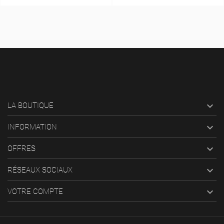

LA BOUTIQUE

INFORMATION

OFFRES

RÉSEAUX SOCIAUX

VOTRE COMPTE