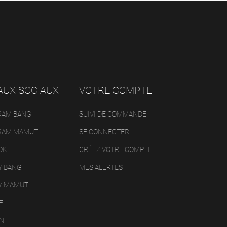
AUX SOCIAUX
VOTRE COMPTE
RAM BANG
SUIVI DE COMMANDE
RAM MAMUT
SE CONNECTER
OK
CRÉEZ VOTRE COMPTE
Y BANG
MES ALERTES
Y MAMUT
E
IN