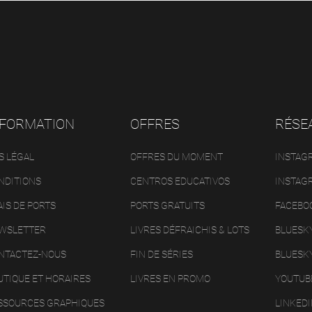
NFORMATION
OFFRES
RÉSE
S LÉGAL
OFFRES DU MOMENT
INSTAG
NDITIONS
CENTROS EDUCATIVOS
INSTAG
AIS DE PORTS
PORTS GRATUITS
FACEBO
WSLETTER
LIVRES DÉFRAICHIS & LOTS
BLUESK
NTACTEZ-NOUS
FIN DE SÉRIES
BLUESK
UTIQUE ET HORAIRES
LIVRES EN PROMO
YOUTUB
SSOURCES GRAPHIQUES
LINKED