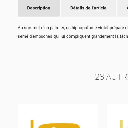
CR
CO
Description
Détails de l'article
NO
VO
ME
D'E
Au sommet d'un palmier, un hippopotame violet prépare de s
semé d’embuches qui lui compliquent grandement la tâche. Re
28 AUTR