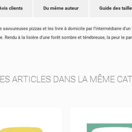
ÉER UNE LISTE D'ENVIES
NNEXION
Avis clients
Du même auteur
Guide des taill
M DE LA LISTE D'ENVIES
US DEVEZ ÊTRE CONNECTÉ POUR AJOUTER DES PRODUITS À VOTRE LIS
S LISTES D'ENVIES
NVIES.
avoureuses pizzas et les livre à domicile par l’intermédiaire d'un l
add_circle_outline
CRÉER UNE NOUVELLE LIS
ndu à la lisière d'une forêt sombre et ténébreuse, la peur le paraly
ANNULER
CONNEXION
ANNULER
CRÉER UNE LISTE D'ENVIES
ES ARTICLES DANS LA MÊME CAT