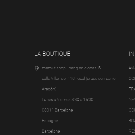
LA BOUTIQUE
I
mamut shop - bang ediciones, SL
AVI
calle Villarroel 110, local (cruce con carrer
CO
Aragón)
FR
Lunes a Viernes 8:30 a 15:00
NE
08011 Barcelona
CO
Espagne
BO
Barcelona
RE