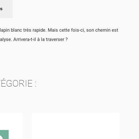
es
TE
apin blanc très rapide. Mais cette fois-ci, son chemin est
TE
se. Arrivera-t-il à la traverser ?
ÉGORIE :