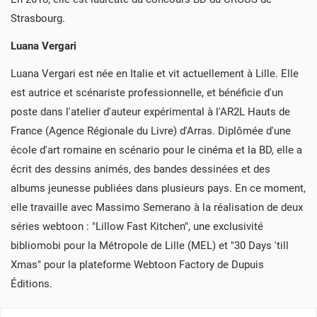
Strasbourg.
Luana Vergari
Luana Vergari est née en Italie et vit actuellement à Lille. Elle
est autrice et scénariste professionnelle, et bénéficie d'un
poste dans l'atelier d'auteur expérimental à l'AR2L Hauts de
France (Agence Régionale du Livre) d'Arras. Diplômée d'une
école d'art romaine en scénario pour le cinéma et la BD, elle a
écrit des dessins animés, des bandes dessinées et des
albums jeunesse publiées dans plusieurs pays. En ce moment,
elle travaille avec Massimo Semerano à la réalisation de deux
CRÉER UNE LISTE D'ENVIES
séries webtoon : "Lillow Fast Kitchen", une exclusivité
CONNEXION
((MODALTITLE))
bibliomobi pour la Métropole de Lille (MEL) et "30 Days 'till
Xmas" pour la plateforme Webtoon Factory de Dupuis
NOM DE LA LISTE D'ENVIES
VOUS DEVEZ ÊTRE CONNECTÉ POUR AJOUTER DES
MES LISTES D'ENVIES
((CONFIRMMESSAGE))
Éditions.
PRODUITS À VOTRE LISTE D'ENVIES.
add_circle_outline
CRÉER UNE NOUVELLE LISTE