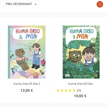

((CANCELTEXT))
((MODALDELETETEXT))
PRIX, DÉCROISSANT
1
ANNULER
CONNEXION
ANNULER
CRÉER UNE LISTE D'ENVIES
Kuma Orso Et Mia 2
Kuma Orso Et Mia
(1)
12,00 €
10,00 €