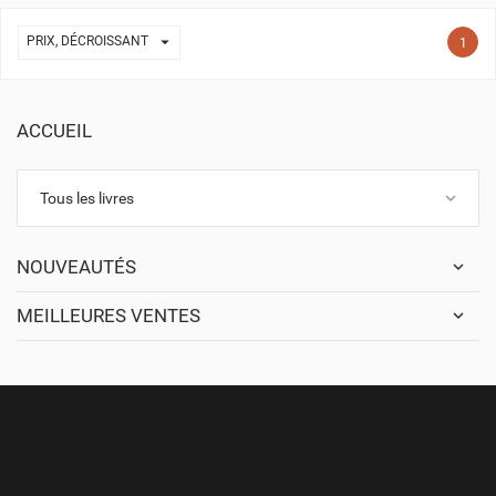

PRIX, DÉCROISSANT
1
ACCUEIL
keyboard_arrow_down
Tous les livres
NOUVEAUTÉS
MEILLEURES VENTES