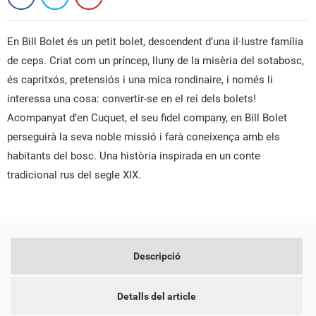
En Bill Bolet és un petit bolet, descendent d’una il·lustre família
de ceps. Criat com un príncep, lluny de la misèria del sotabosc,
és capritxós, pretensiós i una mica rondinaire, i només li
interessa una cosa: convertir-se en el rei dels bolets!
Acompanyat d’en Cuquet, el seu fidel company, en Bill Bolet
CREAR UNA LLISTA DE DESITJOS
perseguirà la seva noble missió i farà coneixença amb els
CONNECTAR-SE
habitants del bosc. Una història inspirada en un conte
NOM DE LA LLISTA DE DESITJOS
tradicional rus del segle XIX.
PER A DESAR ELS PRODUCTES A LA VOSTRA LLISTA DE
LES MEVES LLISTES DE DESITJOS
DESITJOS, HEU DE CONNECTAR-VOS.
add_circle_outline
CREAR UNA LLISTA NOVA
CANCEL·LAR
CONNECTAR-SE
CREAR UNA LLISTA DE
CANCEL·LAR
Descripció
DESITJOS
Detalls del article