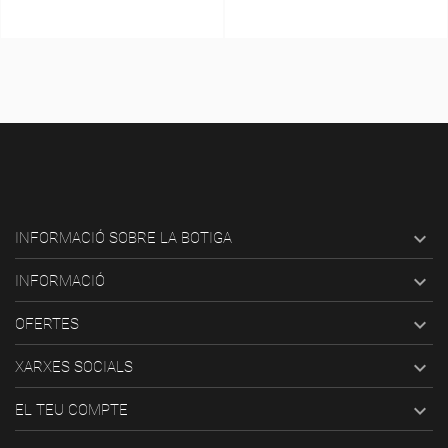

INFORMACIÓ SOBRE LA BOTIGA

INFORMACIÓ

OFERTES

XARXES SOCIALS

EL TEU COMPTE