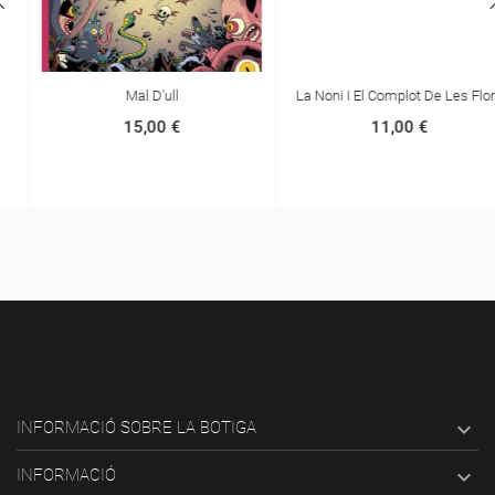
Mal D'ull
La Noni I El Complot De Les Flors
15,00 €
11,00 €

INFORMACIÓ SOBRE LA BOTIGA

INFORMACIÓ