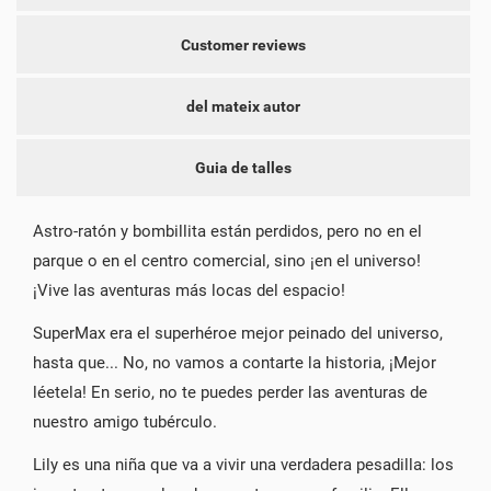
CONNECTAR-SE
Customer reviews
NOM DE LA LLISTA DE DESITJOS
PER A DESAR ELS PRODUCTES A LA VOSTRA LLISTA DE
LES MEVES LLISTES DE DESITJOS
DESITJOS, HEU DE CONNECTAR-VOS.
del mateix autor
add_circle_outline
CREAR UNA LLISTA NOVA
CANCEL·LAR
CONNECTAR-SE
Guia de talles
CREAR UNA LLISTA DE
CANCEL·LAR
DESITJOS
Astro-ratón y bombillita están perdidos, pero no en el
parque o en el centro comercial, sino ¡en el universo!
¡Vive las aventuras más locas del espacio!
SuperMax era el superhéroe mejor peinado del universo,
hasta que... No, no vamos a contarte la historia, ¡Mejor
léetela! En serio, no te puedes perder las aventuras de
nuestro amigo tubérculo.
Lily es una niña que va a vivir una verdadera pesadilla: los