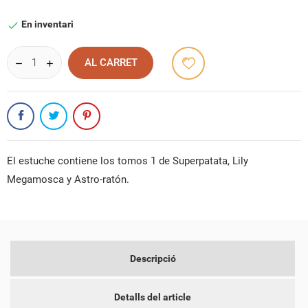
En inventari

AL CARRET
El estuche contiene los tomos 1 de Superpatata, Lily
Megamosca y Astro-ratón.
Descripció
Detalls del article
CREAR UNA LLISTA DE DESITJOS