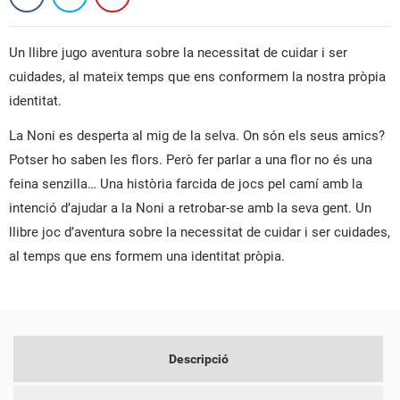
Un llibre jugo aventura sobre la necessitat de cuidar i ser
cuidades, al mateix temps que ens conformem la nostra pròpia
identitat.
CREAR UNA LLISTA DE DESITJOS
La Noni es desperta al mig de la selva. On són els seus amics?
CONNECTAR-SE
Potser ho saben les flors. Però fer parlar a una flor no és una
NOM DE LA LLISTA DE DESITJOS
feina senzilla… Una història farcida de jocs pel camí amb la
PER A DESAR ELS PRODUCTES A LA VOSTRA LLISTA DE
LES MEVES LLISTES DE DESITJOS
intenció d’ajudar a la Noni a retrobar-se amb la seva gent. Un
DESITJOS, HEU DE CONNECTAR-VOS.
llibre joc d’aventura sobre la necessitat de cuidar i ser cuidades,
add_circle_outline
CREAR UNA LLISTA NOVA
al temps que ens formem una identitat pròpia.
CANCEL·LAR
CONNECTAR-SE
CREAR UNA LLISTA DE
CANCEL·LAR
DESITJOS
Descripció