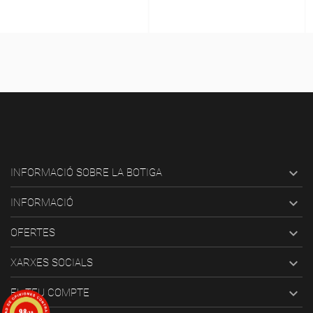

INFORMACIÓ SOBRE LA BOTIGA

INFORMACIÓ

OFERTES

XARXES SOCIALS

EL TEU COMPTE
9.8
/10