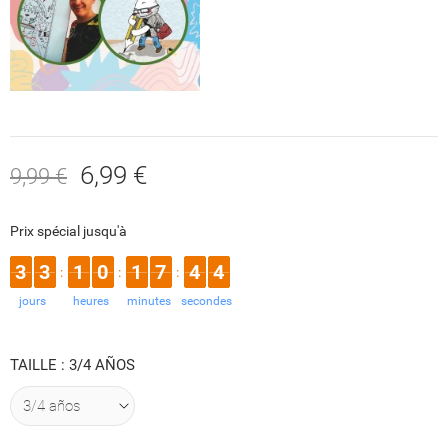
6,99 €
9,99 €
Prix spécial jusqu'à
3
3
1
0
1
7
4
4
:
:
:
jours
heures
minutes
secondes
TAILLE : 3/4 AÑOS