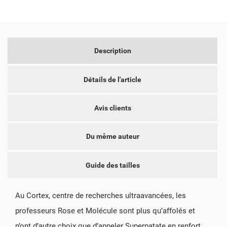
ANNULER
CRÉER UNE LISTE D'ENVIES
Description
Détails de l'article
Avis clients
Du même auteur
Guide des tailles
Au Cortex, centre de recherches ultraavancées, les
professeurs Rose et Molécule sont plus qu’affolés et
n’ont d’autre choix que d’appeler Superpatate en renfort.