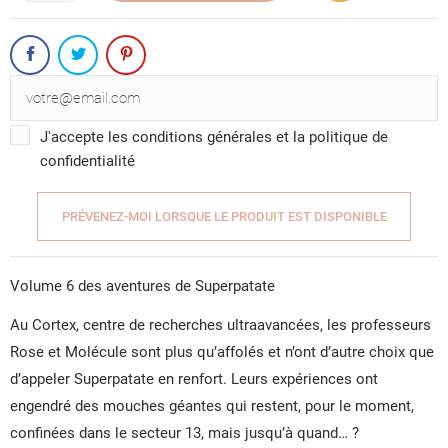
J'accepte les conditions générales et la politique de
confidentialité
PRÉVENEZ-MOI LORSQUE LE PRODUIT EST DISPONIBLE
Volume 6 des aventures de Superpatate
CRÉER UNE LISTE D'ENVIES
CONNEXION
Au Cortex, centre de recherches ultraavancées, les professeurs
NOM DE LA LISTE D'ENVIES
Rose et Molécule sont plus qu’affolés et n’ont d’autre choix que
VOUS DEVEZ ÊTRE CONNECTÉ POUR AJOUTER DES
MES LISTES D'ENVIES
PRODUITS À VOTRE LISTE D'ENVIES.
d’appeler Superpatate en renfort. Leurs expériences ont
engendré des mouches géantes qui restent, pour le moment,
add_circle_outline
CRÉER UNE NOUVELLE LISTE
confinées dans le secteur 13, mais jusqu’à quand… ?
ANNULER
CONNEXION