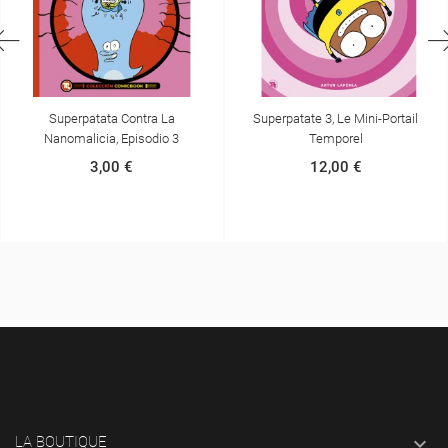
a
Superpatate 3, Le Mini-Portail
Superpatate, Grabuge Cosm
 3
Temporel
Episode 2 : La Vengeance 
Babosa
12,00 €
13,00 €

LA BOUTIQUE