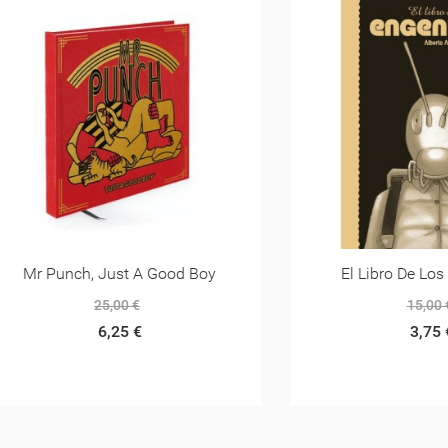
Punch, Just A Good Boy
El Libro De Los Engen
25,00 €
15,00 €
6,25 €
3,75 €