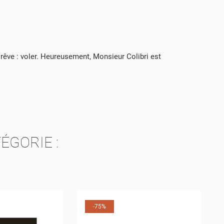
TE
n rêve : voler. Heureusement, Monsieur Colibri est
TE
ÉGORIE :
-75%