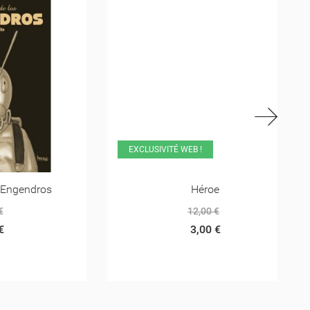
EXCLUSIVITÉ WEB !
dros
Héroe
12,00 €
3,00 €