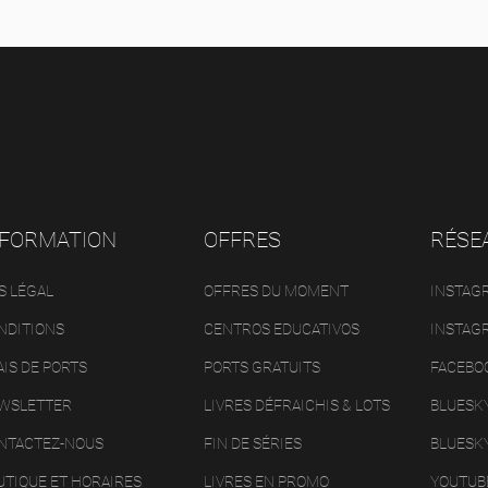
NFORMATION
OFFRES
RÉSE
S LÉGAL
OFFRES DU MOMENT
INSTAG
NDITIONS
CENTROS EDUCATIVOS
INSTAG
AIS DE PORTS
PORTS GRATUITS
FACEBO
WSLETTER
LIVRES DÉFRAICHIS & LOTS
BLUESK
NTACTEZ-NOUS
FIN DE SÉRIES
BLUESK
UTIQUE ET HORAIRES
LIVRES EN PROMO
YOUTUB