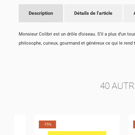
CR
Description
Détails de l'article
CO
NO
VO
ME
Monsieur Colibri est un drôle d’oiseau. S’il a plus d’un to
D'E
philosophe, curieux, gourmand et généreux ce qui le rend t
40 AUTR
-75%
-75%