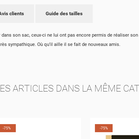
ÉER UNE LISTE D'ENVIES
Avis clients
Guide des tailles
NNEXION
M DE LA LISTE D'ENVIES
US DEVEZ ÊTRE CONNECTÉ POUR AJOUTER DES PRODUITS À VOTRE LIS
S LISTES D'ENVIES
ur dans son sac, ceux-ci ne lui ont pas encore permis de réaliser so
NVIES.
rès sympathique. Où qu’il aille il se fait de nouveaux amis.
add_circle_outline
CRÉER UNE NOUVELLE LIS
ANNULER
CONNEXION
ANNULER
CRÉER UNE LISTE D'ENVIES
ES ARTICLES DANS LA MÊME CAT
-75%