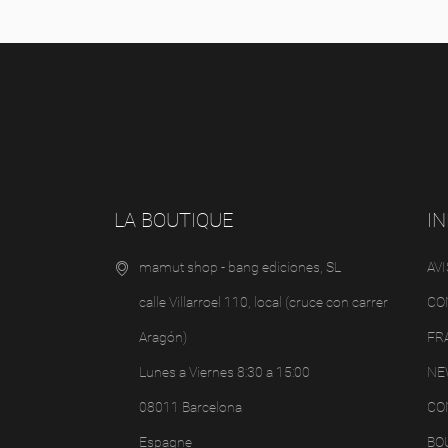
LA BOUTIQUE
I
mamut shop - bang ediciones, SL
AVI
calle Villarroel 110, local (cruce con carrer
CO
Aragón)
FR
Lunes a Viernes 8:30 a 15:00
NE
08011 Barcelona
CO
Espagne
BO