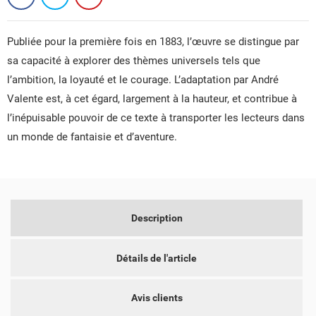
Publiée pour la première fois en 1883, l’œuvre se distingue par
sa capacité à explorer des thèmes universels tels que
l’ambition, la loyauté et le courage. L’adaptation par André
Valente est, à cet égard, largement à la hauteur, et contribue à
l’inépuisable pouvoir de ce texte à transporter les lecteurs dans
un monde de fantaisie et d’aventure.
CRÉER UNE LISTE D'ENVIES
CONNEXION
NOM DE LA LISTE D'ENVIES
VOUS DEVEZ ÊTRE CONNECTÉ POUR AJOUTER DES
MES LISTES D'ENVIES
PRODUITS À VOTRE LISTE D'ENVIES.
Description
add_circle_outline
CRÉER UNE NOUVELLE LISTE
Détails de l'article
ANNULER
CONNEXION
ANNULER
CRÉER UNE LISTE D'ENVIES
Avis clients