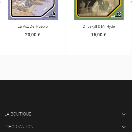
Dr Jekyll & Mr Hyde
Sherlock Holmes, L'homm
Grimpait
15,00 €
20,00 €

LA BOUTIQUE

INFORMATION