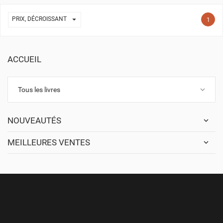

PRIX, DÉCROISSANT
1
ACCUEIL
keyboard_arrow_down
Tous les livres
NOUVEAUTÉS
MEILLEURES VENTES