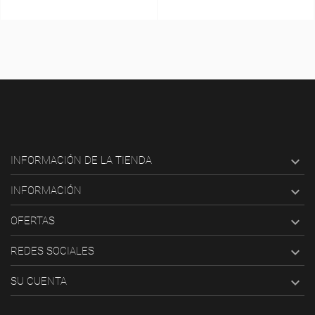

INFORMACIÓN DE LA TIENDA

INFORMACIÓN

OFERTAS

REDES SOCIALES

SU CUENTA