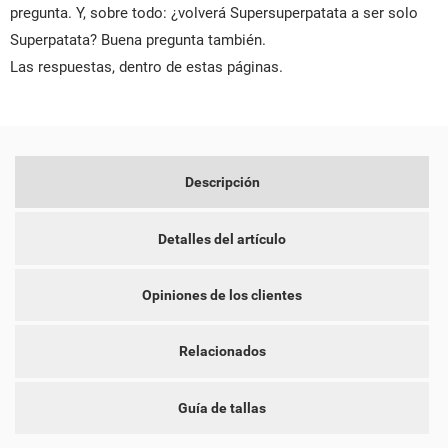
pregunta. Y, sobre todo: ¿volverá Supersuperpatata a ser solo
Superpatata? Buena pregunta también.
Las respuestas, dentro de estas páginas.
Descripción
CREAR LISTA DE DESEOS
INICIAR SESIÓN
Detalles del artículo
NOMBRE DE LA LISTA DE DESEOS
DEBE INICIAR SESIÓN PARA GUARDAR PRODUCTOS EN SU
MI LISTA DE DESEOS
LISTA DE DESEOS.
Opiniones de los clientes
add_circle_outline
CREAR NUEVA LISTA
CANCELAR
INICIAR SESIÓN
Relacionados
CANCELAR
CREAR LISTA DE DESEOS
Guía de tallas