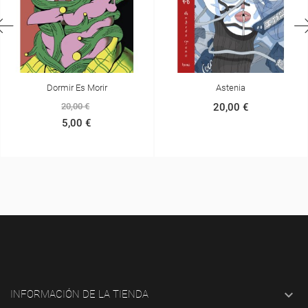
r Es Morir
Astenia
Las 
0,00 €
20,00 €
2
,00 €

INFORMACIÓN DE LA TIENDA