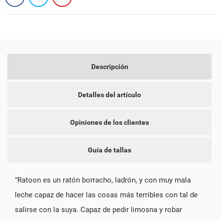
CREAR LISTA DE DESEOS
INICIAR SESIÓN
NOMBRE DE LA LISTA DE DESEOS
DEBE INICIAR SESIÓN PARA GUARDAR PRODUCTOS EN SU
MI LISTA DE DESEOS
Descripción
LISTA DE DESEOS.
add_circle_outline
CREAR NUEVA LISTA
Detalles del artículo
CANCELAR
INICIAR SESIÓN
CANCELAR
CREAR LISTA DE DESEOS
Opiniones de los clientes
Guía de tallas
“Ratoon es un ratón borracho, ladrón, y con muy mala
leche capaz de hacer las cosas más terribles con tal de
salirse con la suya. Capaz de pedir limosna y robar