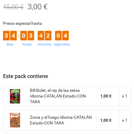
3,00 €
15,00 €
Precio especial hasta
3
4
0
3
4
2
0
4
:
:
:
días
horas
minutos
segundos
Este pack contiene
Bill Bolet, el rey de las setas
Idioma-CATALÁN Estado-CON
1,00 €
x 1
TARA
Zonia y el fuego Idioma-CATALÁN
1,00 €
x 1
Estado-CON TARA