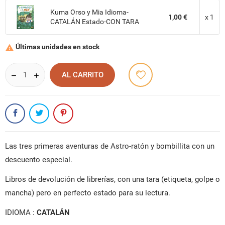
Kuma Orso y Mia Idioma-
1,00 €
x 1
CATALÁN Estado-CON TARA
Últimas unidades en stock

AL CARRITO
CREAR LISTA DE DESEOS
INICIAR SESIÓN
NOMBRE DE LA LISTA DE DESEOS
Las tres primeras aventuras de Astro-ratón y bombillita con un
DEBE INICIAR SESIÓN PARA GUARDAR PRODUCTOS EN SU
MI LISTA DE DESEOS
LISTA DE DESEOS.
descuento especial.
add_circle_outline
CREAR NUEVA LISTA
Libros de devolución de librerías, con una tara (etiqueta, golpe o
CANCELAR
INICIAR SESIÓN
mancha) pero en perfecto estado para su lectura.
CANCELAR
CREAR LISTA DE DESEOS
IDIOMA :
CATALÁN