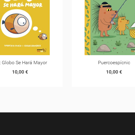
Puercoespícnic
Badbat
10,00 €
10,00 €