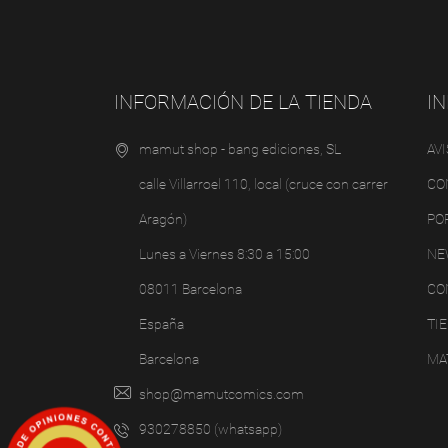
INFORMACIÓN DE LA TIENDA
I
mamut shop - bang ediciones, SL
AV
calle Villarroel 110, local (cruce con carrer
CO
Aragón)
PO
Lunes a Viernes 8:30 a 15:00
NE
08011 Barcelona
CO
España
TI
Barcelona
MA
shop@mamutcomics.com
930278850 (whatsapp)