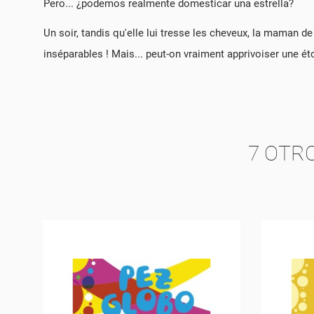
Pero... ¿podemos realmente domesticar una estrella?
NO
MI
DE
Un soir, tandis qu'elle lui tresse les cheveux, la maman de 
inséparables ! Mais... peut-on vraiment apprivoiser une éto
7 OTR