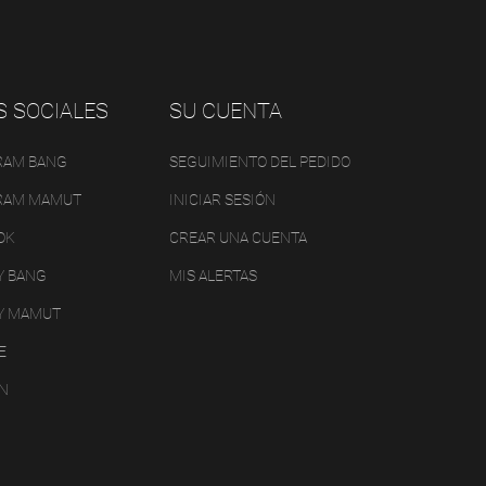
S SOCIALES
SU CUENTA
RAM BANG
SEGUIMIENTO DEL PEDIDO
RAM MAMUT
INICIAR SESIÓN
OK
CREAR UNA CUENTA
Y BANG
MIS ALERTAS
Y MAMUT
E
IN