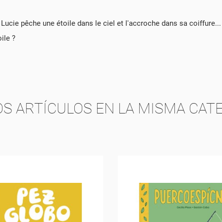
MBRE DE LA LISTA DE DESEOS
 LISTA DE DESEOS
BE INICIAR SESIÓN PARA GUARDAR PRODUCTOS EN SU LISTA DE DESEOS
Lucie pêche une étoile dans le ciel et l'accroche dans sa coiffure... T
ile ?
add_circle_outline
CREAR NUEVA LIS
CANCELAR
INICIAR SESIÓN
CANCELAR
CREAR LISTA DE DESEOS
OS ARTÍCULOS EN LA MISMA CATE