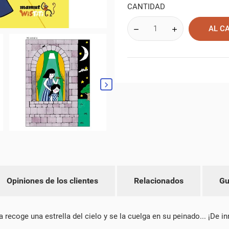
CANTIDAD
AL C
Opiniones de los clientes
Relacionados
Gu
EAR LISTA DE DESEOS
 recoge una estrella del cielo y se la cuelga en su peinado... ¡De in
ICIAR SESIÓN