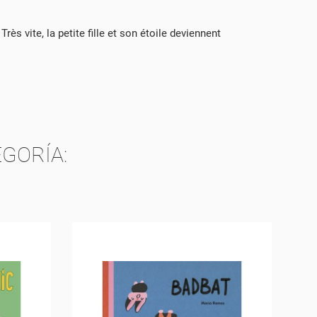
.
rès vite, la petite fille et son étoile deviennent
TA
GORÍA: