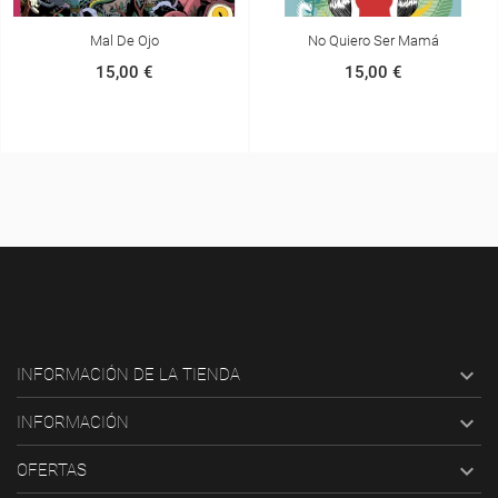
Mal De Ojo
No Quiero Ser Mamá
15,00 €
15,00 €

INFORMACIÓN DE LA TIENDA

INFORMACIÓN

OFERTAS