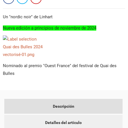
Un "nordic noir" de Linhart
Nueva edición a principios de noviembre de 2024
CREAR LISTA DE DESEOS
INICIAR SESIÓN
Nominado al premio "Ouest France" del festival de Quai des
Bulles
NOMBRE DE LA LISTA DE DESEOS
DEBE INICIAR SESIÓN PARA GUARDAR PRODUCTOS EN SU
MI LISTA DE DESEOS
LISTA DE DESEOS.
add_circle_outline
CREAR NUEVA LISTA
CANCELAR
INICIAR SESIÓN
CANCELAR
CREAR LISTA DE DESEOS
Descripción
Detalles del artículo