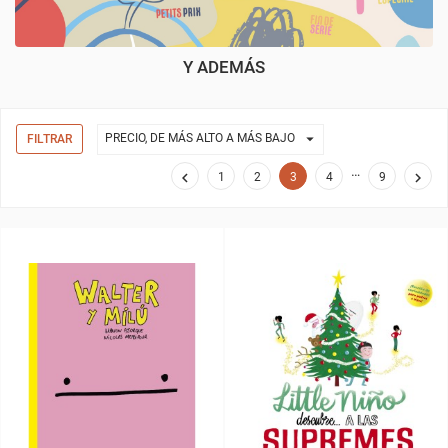
Y ADEMÁS

PRECIO, DE MÁS ALTO A MÁS BAJO
FILTRAR
…


1
2
3
4
9