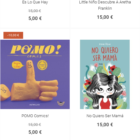
INICIAR SESIÓN
Es Lo Que Hay
Little Niño Descubre A Aretha
((MODALTITLE))
Franklin
15,00 €
NOMBRE DE LA LISTA DE DESEOS
DEBE INICIAR SESIÓN PARA GUARDAR PRODUCTOS EN SU
MI LISTA DE DESEOS
15,00 €
5,00 €
((CONFIRMMESSAGE))
LISTA DE DESEOS.
add_circle_outline
CREAR NUEVA LISTA
-10,00 €
((CANCELTEXT))
((MODALDELETETEXT))
CANCELAR
INICIAR SESIÓN
CANCELAR
CREAR LISTA DE DESEOS
POMO Comics!
No Quiero Ser Mamá
15,00 €
15,00 €
5,00 €