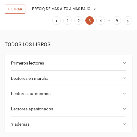

PRECIO, DE MÁS ALTO A MÁS BAJO
FILTRAR
…


1
2
3
4
9
TODOS LOS LIBROS
keyboard_arrow_down
Primeros lectores
keyboard_arrow_down
Lectores en marcha
keyboard_arrow_down
Lectores autónomos
keyboard_arrow_down
Lectores apasionados
keyboard_arrow_down
Y además