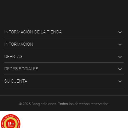

INFORMACIÓN DE LA TIENDA

INFORMACIÓN

OFERTAS

REDES SOCIALES

SU CUENTA
© 2025 Bang ediciones. Todos los derechos reservados.
9.8
/10
126 notas