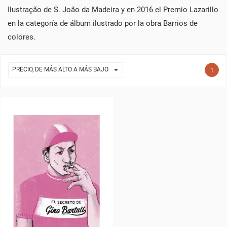
Ilustração de S. João da Madeira y en 2016 el Premio Lazarillo
en la categoría de álbum ilustrado por la obra Barrios de
colores.

PRECIO, DE MÁS ALTO A MÁS BAJO
1
CREAR LISTA DE DESEOS
INICIAR SESIÓN
((MODALTITLE))
NOMBRE DE LA LISTA DE DESEOS
DEBE INICIAR SESIÓN PARA GUARDAR PRODUCTOS EN SU
MI LISTA DE DESEOS
((CONFIRMMESSAGE))
LISTA DE DESEOS.
add_circle_outline
CREAR NUEVA LISTA
((CANCELTEXT))
((MODALDELETETEXT))
CANCELAR
INICIAR SESIÓN
CANCELAR
CREAR LISTA DE DESEOS