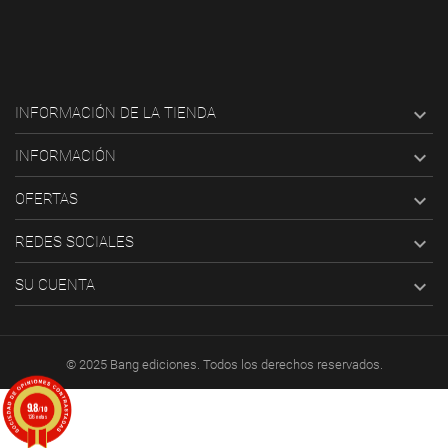

INFORMACIÓN DE LA TIENDA

INFORMACIÓN

OFERTAS

REDES SOCIALES

SU CUENTA
© 2025 Bang ediciones. Todos los derechos reservados.
9.8
/10
126 notas