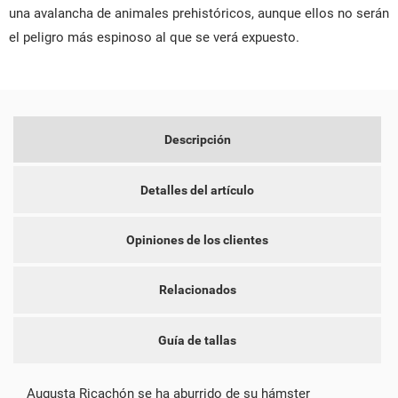
una avalancha de animales prehistóricos, aunque ellos no serán
el peligro más espinoso al que se verá expuesto.
CREAR LISTA DE DESEOS
INICIAR SESIÓN
Descripción
NOMBRE DE LA LISTA DE DESEOS
DEBE INICIAR SESIÓN PARA GUARDAR PRODUCTOS EN SU
MI LISTA DE DESEOS
Detalles del artículo
LISTA DE DESEOS.
add_circle_outline
CREAR NUEVA LISTA
Opiniones de los clientes
CANCELAR
INICIAR SESIÓN
CANCELAR
CREAR LISTA DE DESEOS
Relacionados
Guía de tallas
Augusta Ricachón se ha aburrido de su hámster