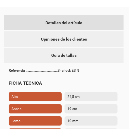
add_circle_outline
CREAR NUEVA LISTA
CANCELAR
INICIAR SESIÓN
Detalles del artículo
CANCELAR
CREAR LISTA DE DESEOS
Opiniones de los clientes
Guía de tallas
Referencia
Sherlock ES N
FICHA TÉCNICA
Alto
24,5 cm
Ancho
19 cm
Lomo
10 mm