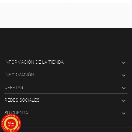

INFORMACIÓN DE LA TIENDA

INFORMACIÓN

OFERTAS

REDES SOCIALES

SU CUENTA
9.8
/10
126 notas