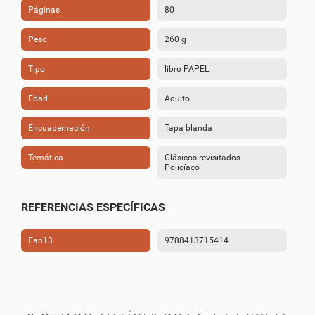
Páginas
80
Peso
260 g
Tipo
libro PAPEL
Edad
Adulto
Encuadernación
Tapa blanda
Temática
Clásicos revisitados
Policíaco
REFERENCIAS ESPECÍFICAS
Ean13
9788413715414