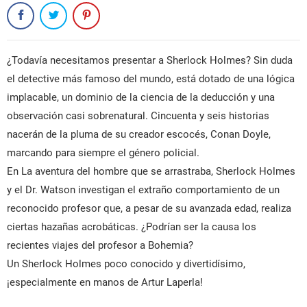
¿Todavía necesitamos presentar a Sherlock Holmes? Sin duda
el detective más famoso del mundo, está dotado de una lógica
implacable, un dominio de la ciencia de la deducción y una
observación casi sobrenatural. Cincuenta y seis historias
nacerán de la pluma de su creador escocés, Conan Doyle,
marcando para siempre el género policial.
En La aventura del hombre que se arrastraba, Sherlock Holmes
y el Dr. Watson investigan el extraño comportamiento de un
reconocido profesor que, a pesar de su avanzada edad, realiza
ciertas hazañas acrobáticas. ¿Podrían ser la causa los
recientes viajes del profesor a Bohemia?
CREAR LISTA DE DESEOS
INICIAR SESIÓN
Un Sherlock Holmes poco conocido y divertidísimo,
¡especialmente en manos de Artur Laperla!
NOMBRE DE LA LISTA DE DESEOS
DEBE INICIAR SESIÓN PARA GUARDAR PRODUCTOS EN SU
MI LISTA DE DESEOS
LISTA DE DESEOS.