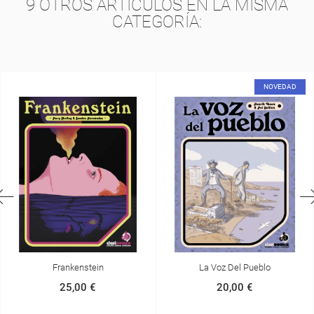
9 OTROS ARTÍCULOS EN LA MISMA
CATEGORÍA:
NOVEDAD
kenstein
La Voz Del Pueblo
El Hombre Que
5,00 €
20,00 €
1