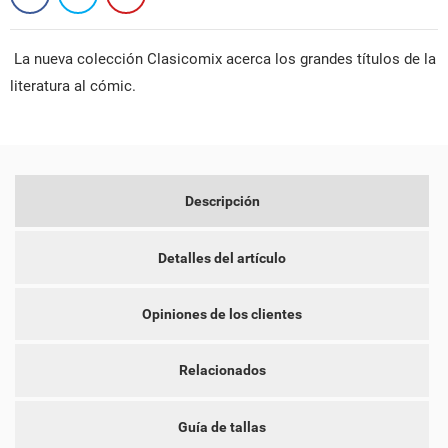
La nueva colección Clasicomix acerca los grandes títulos de la
literatura al cómic.
CREAR LISTA DE DESEOS
INICIAR SESIÓN
Descripción
NOMBRE DE LA LISTA DE DESEOS
DEBE INICIAR SESIÓN PARA GUARDAR PRODUCTOS EN SU
MI LISTA DE DESEOS
LISTA DE DESEOS.
Detalles del artículo
add_circle_outline
CREAR NUEVA LISTA
Opiniones de los clientes
CANCELAR
INICIAR SESIÓN
CANCELAR
CREAR LISTA DE DESEOS
Relacionados
Guía de tallas