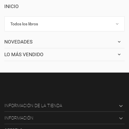
INICIO
keyboard_arrow_down
Todos los libros
NOVEDADES
LO MÁS VENDIDO

INFORMACIÓN DE LA TIENDA

INFORMACIÓN