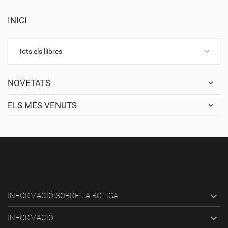
INICI
keyboard_arrow_down
Tots els llibres
NOVETATS
ELS MÉS VENUTS

INFORMACIÓ SOBRE LA BOTIGA

INFORMACIÓ